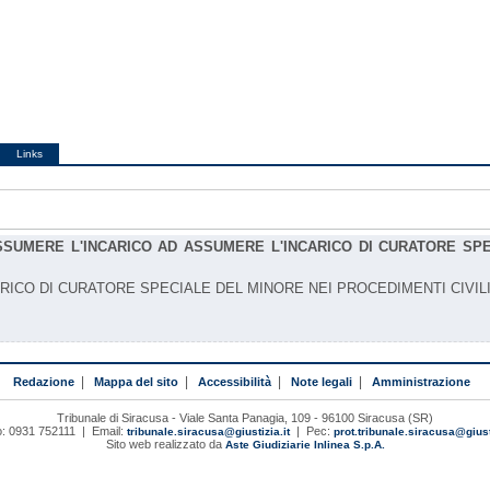
Links
SSUMERE L'INCARICO AD ASSUMERE L'INCARICO DI CURATORE SPEC
RICO DI CURATORE SPECIALE DEL MINORE NEI PROCEDIMENTI CIVILI
Redazione
|
Mappa del sito
|
Accessibilità
|
Note legali
|
Amministrazione
Tribunale di Siracusa - Viale Santa Panagia, 109 - 96100 Siracusa (SR)
o: 0931 752111 | Email:
| Pec:
tribunale.siracusa@giustizia.it
prot.tribunale.siracusa@giusti
Sito web realizzato da
Aste Giudiziarie Inlinea S.p.A.