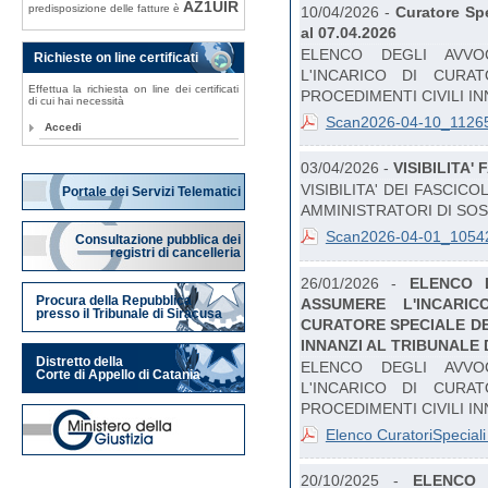
AZ1UIR
predisposizione delle fatture è
10/04/2026 -
Curatore Sp
al 07.04.2026
ELENCO DEGLI AVVOC
Richieste on line certificati
L'INCARICO DI CURA
Effettua la richiesta on line dei certificati
PROCEDIMENTI CIVILI IN
di cui hai necessità
Scan2026-04-10_11265
Accedi
03/04/2026 -
VISIBILITA'
VISIBILITA' DEI FASCIC
Portale dei Servizi Telematici
AMMINISTRATORI DI SO
Scan2026-04-01_10542
Consultazione pubblica dei
registri di cancelleria
26/01/2026 -
ELENCO D
Procura della Repubblica
ASSUMERE L'INCARIC
presso il Tribunale di Siracusa
CURATORE SPECIALE DE
INNANZI AL TRIBUNALE 
Distretto della
ELENCO DEGLI AVVOC
Corte di Appello di Catania
L'INCARICO DI CURA
PROCEDIMENTI CIVILI IN
Elenco CuratoriSpeciali
20/10/2025 -
ELENCO 