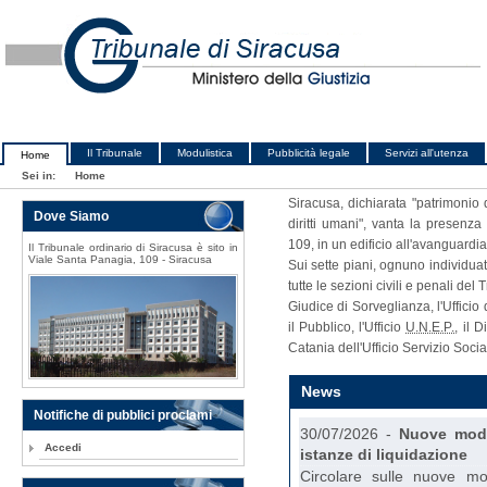
Il Tribunale
Modulistica
Pubblicità legale
Servizi all'utenza
Home
Sei in:
Home
Siracusa, dichiarata "patrimonio d
Dove Siamo
diritti umani", vanta la presenz
109, in un edificio all'avanguardia
Il Tribunale ordinario di Siracusa è sito in
Viale Santa Panagia, 109 - Siracusa
Sui sette piani, ognuno individua
tutte le sezioni civili e penali del
Giudice di Sorveglianza, l'Ufficio 
il Pubblico, l'Ufficio
U.N.E.P.
, il 
Catania dell'Ufficio Servizio Soci
News
Notifiche di pubblici proclami
30/07/2026 -
Nuove modal
Accedi
istanze di liquidazione
Circolare sulle nuove mo