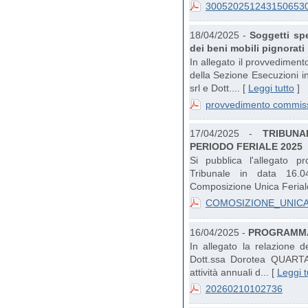
3005202512431506530
18/04/2025 -
Soggetti spe
dei beni mobili pignorati
In allegato il provvedimen
della Sezione Esecuzioni in 
srl e Dott.... [
Leggi tutto
]
provvedimento commis
17/04/2025 -
TRIBUN
PERIODO FERIALE 2025
Si pubblica l'allegato p
Tribunale in data 16.04
Composizione Unica Feriale
COMOSIZIONE_UNICA
16/04/2025 -
PROGRAMMA 
In allegato la relazione d
Dott.ssa Dorotea QUARTA
attività annuali d... [
Leggi t
20260210102736