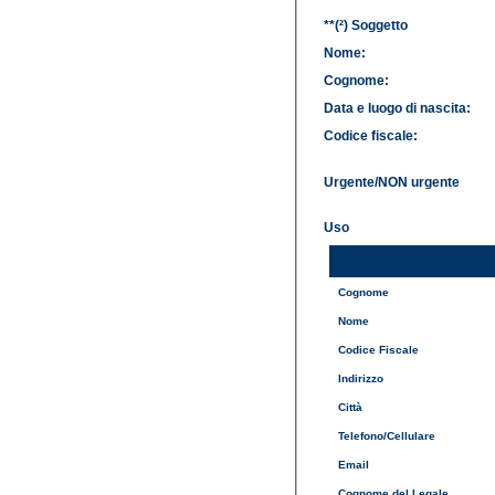
**(²) Soggetto
Nome:
Cognome:
Data e luogo di nascita:
Codice fiscale:
Urgente/NON urgente
Uso
Cognome
Nome
Codice Fiscale
Indirizzo
Città
Telefono/Cellulare
Email
Cognome del Legale