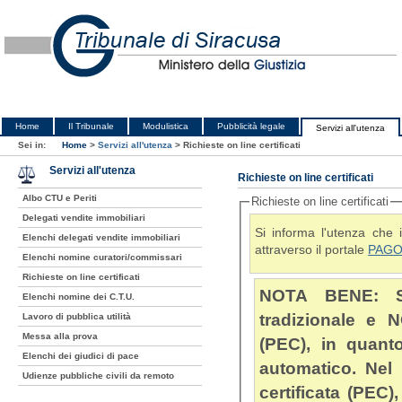
Home
Il Tribunale
Modulistica
Pubblicità legale
Servizi all'utenza
Sei in:
Home
>
Servizi all'utenza
>
Richieste on line certificati
Servizi all'utenza
Richieste on line certificati
Albo CTU e Periti
Richieste on line certificati
Delegati vendite immobiliari
Si informa l'utenza che 
Elenchi delegati vendite immobiliari
attraverso il portale
PAGO
Elenchi nomine curatori/commissari
Richieste on line certificati
NOTA BENE: Si c
Elenchi nomine dei C.T.U.
tradizionale e N
Lavoro di pubblica utilità
Messa alla prova
(PEC), in quanto la richiesta online è generata da un sistema
Elenchi dei giudici di pace
automatico. Nel caso si utilizzi u
Udienze pubbliche civili da remoto
certificata (PEC), accert