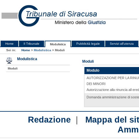
Home
Il Tribunale
Pubblicità legale
Servizi all'utenza
Modulistica
Sei in:
Home
>
Modulistica
>
Moduli
Modulistica
Moduli
Moduli
Modulo
AUTORIZZAZIONE PER LA RINUN
DEI MINORI
Autorizzazione alla rinuncia all ered
Domanda amministrazione di soste
|
Redazione
Mappa del si
Ammi