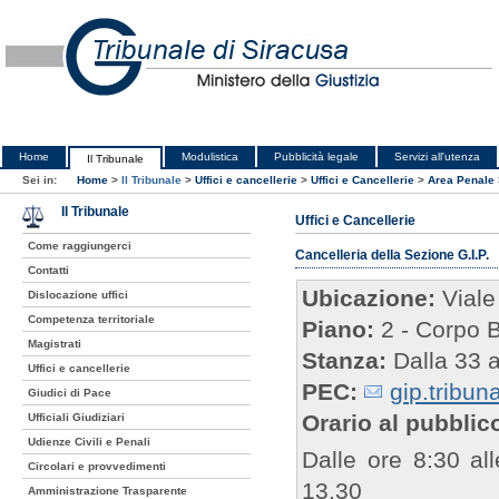
Home
Modulistica
Pubblicità legale
Servizi all'utenza
Il Tribunale
Sei in:
Home
>
Il Tribunale
>
Uffici e cancellerie
>
Uffici e Cancellerie
>
Area Penale
Il Tribunale
Uffici e Cancellerie
Come raggiungerci
Cancelleria della Sezione G.I.P.
Contatti
Ubicazione:
Viale
Dislocazione uffici
Competenza territoriale
Piano:
2 - Corpo 
Magistrati
Stanza:
Dalla 33 a
Uffici e cancellerie
PEC:
gip.tribun
Giudici di Pace
Orario al pubblic
Ufficiali Giudiziari
Udienze Civili e Penali
Dalle ore 8:30 all
Circolari e provvedimenti
13.30
Amministrazione Trasparente