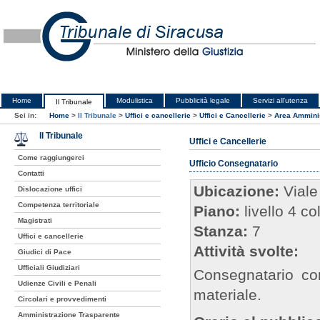
Home
Modulistica
Pubblicità legale
Servizi all'utenza
Il Tribunale
Sei in:
Home
>
Il Tribunale
>
Uffici e cancellerie
>
Uffici e Cancellerie
>
Area Amminis
Il Tribunale
Uffici e Cancellerie
Come raggiungerci
Ufficio Consegnatario
Contatti
Ubicazione:
Viale
Dislocazione uffici
Competenza territoriale
Piano:
livello 4 c
Magistrati
Stanza:
7
Uffici e cancellerie
Attività svolte:
Giudici di Pace
Ufficiali Giudiziari
Consegnatario con
Udienze Civili e Penali
materiale.
Circolari e provvedimenti
Amministrazione Trasparente