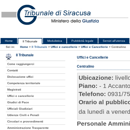
Home
Modulistica
Pubblicità legale
Servizi all'utenza
Il Tribunale
Sei in:
Home
>
Il Tribunale
>
Uffici e cancellerie
>
Uffici e Cancellerie
>
Centralino
Il Tribunale
Uffici e Cancellerie
Come raggiungerci
Centralino
Contatti
Ubicazione:
livell
Dislocazione uffici
Competenza territoriale
Piano:
- 1 Accanto 
Magistrati
Telefono:
0931/7
Uffici e cancellerie
Orario al pubblic
Giudici di Pace
Ufficiali Giudiziari
da lunedì a venerd
Udienze Civili e Penali
Circolari e provvedimenti
Personale Amminis
Amministrazione Trasparente