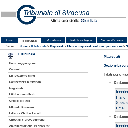
Home
Modulistica
Pubblicità legale
Servizi all'utenza
Il Tribunale
Sei in:
Home
>
Il Tribunale
>
Magistrati
>
Elenco magistrati suddivisi per sezione
>
S
Il Tribunale
Magistrati
Come raggiungerci
Sezione Lavoro
Contatti
I dati sono vis
Dislocazione uffici
Competenza territoriale
Dott.ss
Magistrati
Incari
Uffici e cancellerie
Piano: 
Giudici di Pace
Stanza
Ufficiali Giudiziari
Email:
Udienze Civili e Penali
Dott.ss
Circolari e provvedimenti
Incari
Amministrazione Trasparente