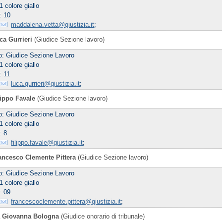
1 colore giallo
: 10
maddalena.vetta@giustizia.it
;
ca Gurrieri
(Giudice Sezione lavoro)
co: Giudice Sezione Lavoro
1 colore giallo
: 11
luca.gurrieri@giustizia.it
;
lippo Favale
(Giudice Sezione lavoro)
co: Giudice Sezione Lavoro
1 colore giallo
: 8
filippo.favale@giustizia.it
;
rancesco Clemente Pittera
(Giudice Sezione lavoro)
co: Giudice Sezione Lavoro
1 colore giallo
: 09
francescoclemente.pittera@giustizia.it
;
a Giovanna Bologna
(Giudice onorario di tribunale)