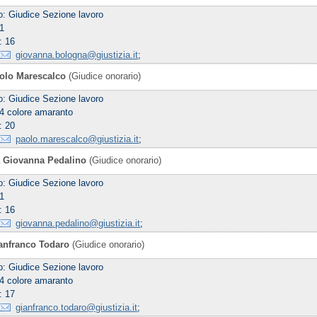
o: Giudice Sezione lavoro
 1
: 16
giovanna.bologna@giustizia.it
;
aolo Marescalco
(Giudice onorario)
o: Giudice Sezione lavoro
 4 colore amaranto
: 20
paolo.marescalco@giustizia.it
;
a Giovanna Pedalino
(Giudice onorario)
o: Giudice Sezione lavoro
 1
: 16
giovanna.pedalino@giustizia.it
;
ianfranco Todaro
(Giudice onorario)
o: Giudice Sezione lavoro
 4 colore amaranto
: 17
gianfranco.todaro@giustizia.it
;