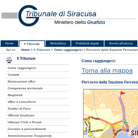
Home
Modulistica
Pubblicità legale
Servizi all'utenza
Il Tribunale
Sei in:
Home
>
Il Tribunale
>
Come raggiungerci
>
Percorso dalla Stazione Ferroviar
Il Tribunale
Come raggiungerci
Come raggiungerci
Torna alla mappa
Contatti
Dislocazione uffici
Percorso dalla Stazione Ferrovi
Competenza territoriale
Magistrati
Uffici e cancellerie
Giudici di Pace
Ufficiali Giudiziari
Udienze Civili e Penali
Circolari e provvedimenti
Amministrazione Trasparente