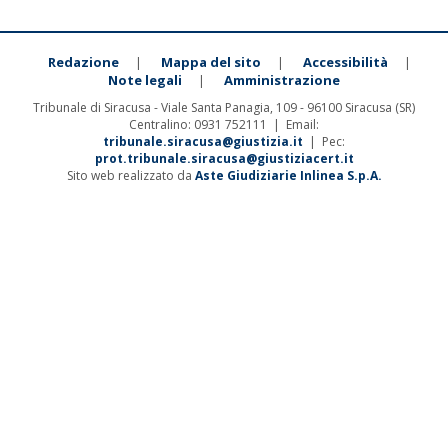
Redazione
Mappa del sito
Accessibilità
|
|
|
Note legali
Amministrazione
|
Tribunale di Siracusa - Viale Santa Panagia, 109 - 96100 Siracusa (SR)
Centralino: 0931 752111 | Email:
tribunale.siracusa@giustizia.it
| Pec:
prot.tribunale.siracusa@giustiziacert.it
Sito web realizzato da
Aste Giudiziarie Inlinea S.p.A.